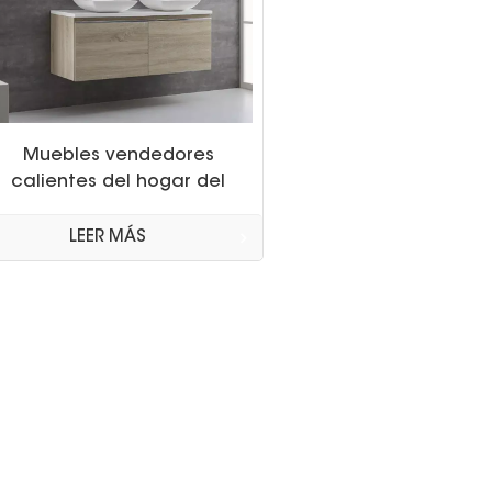
Muebles vendedores
calientes del hogar del
diseño superior del lavabo
del gabinete de cuarto de
LEER MÁS
baño de la madera
contrachapada