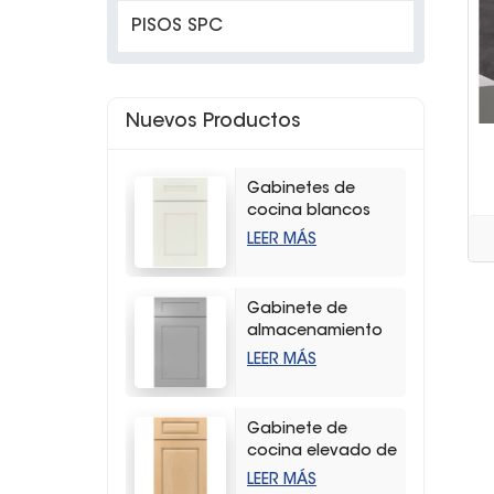
PISOS SPC
Nuevos Productos
Gabinetes de
cocina blancos
modernos con
LEER MÁS
coctelera
Gabinete de
almacenamiento
de cocina con
LEER MÁS
agitador gris claro
de alta calidad
Gabinete de
cocina elevado de
madera dura
LEER MÁS