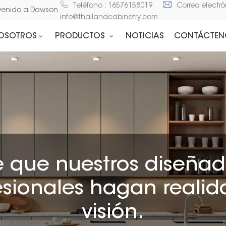
Teléfono : 16576158019
Correo electró
Bienvenido a Dawson Stone and Cabinet
info@thailandcabinetry.com
NOSOTROS
PRODUCTOS
NOTICIAS
CONTÁCTEN
e que nuestros diseñad
esionales hagan realid
visión.