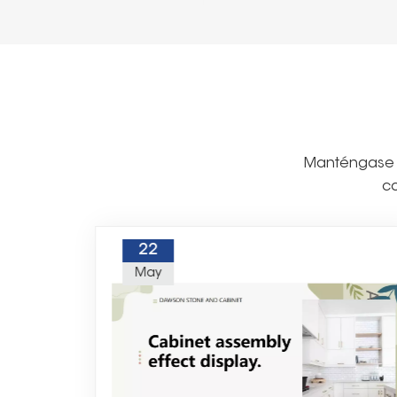
Manténgase a
co
22
May