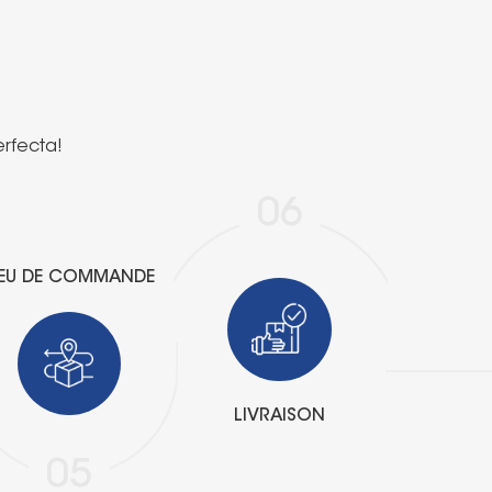
moderno, ya que ofrece una apariencia
elegante y fresca al mismo tiempo que
mantiene un encanto atemporal.
o
erfecta!
06
IEU DE COMMANDE
LIVRAISON
05