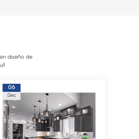
 en diseño de
uí!
06
06
Dec
Dec