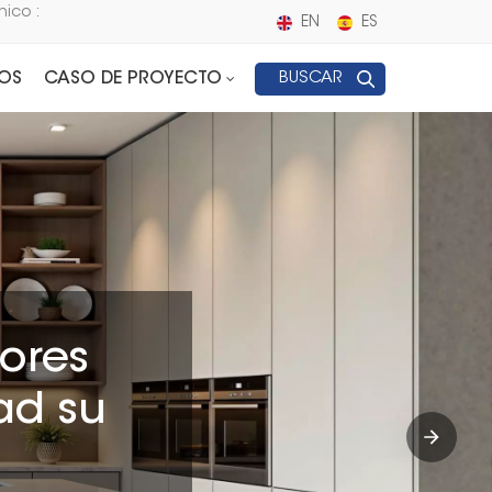
nico :
EN
ES
OS
CASO DE PROYECTO
BUSCAR
ores
ad su