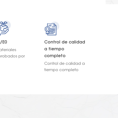
1/E0
Control de calidad
a tiempo
teriales
completo
probados por
rb-2 de grado
Control de calidad a
/E0.
tiempo completo
inspeccionando
cada producción.