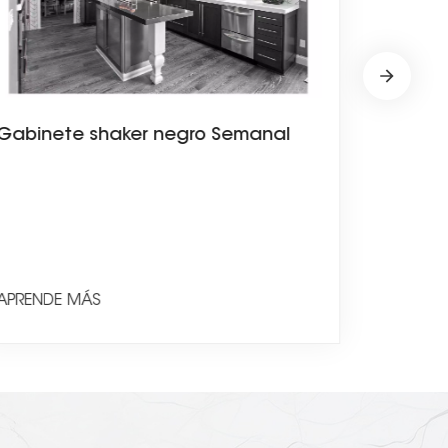
Mueble
Gabinete shaker negro Semanal
APRENDE
APRENDE MÁS