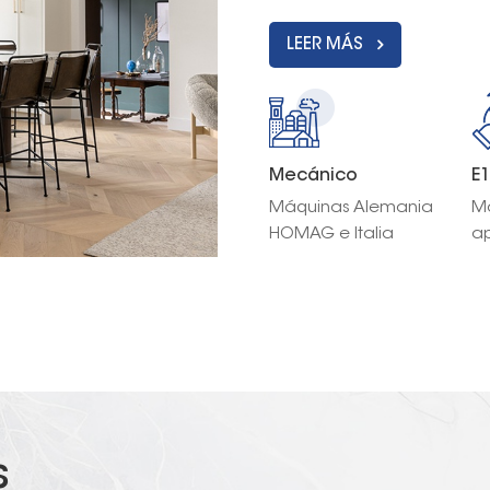
LEER MÁS
Mecánico
E
Máquinas Alemania
Ma
HOMAG e Italia
a
BIESSE.
Ca
E1
s