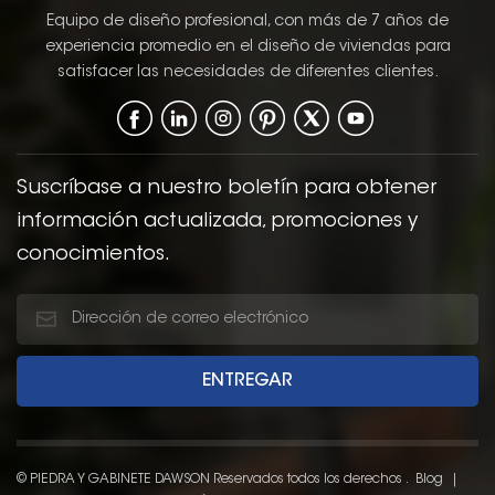
con el estilo tradicional
agrega textura y
Equipo de diseño profesional, con más de 7 años de
de coctelera Crea una
profundidad, ofreciendo
experiencia promedio en el diseño de viviendas para
atmósfera cálida,
una apariencia
satisfacer las necesidades de diferentes clientes.
acogedora y
sofisticada y terrosa
equilibrada en el baño.
que funciona bien en
ambientes de baño
tanto clásicos como
modernos.
Suscríbase a nuestro boletín para obtener
información actualizada, promociones y
conocimientos.
© PIEDRA Y GABINETE DAWSON Reservados todos los derechos .
Blog
|