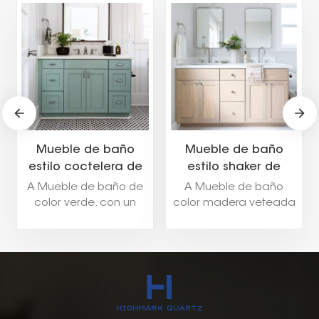
Mueble de baño
Mueble de baño
estilo coctelera de
estilo shaker de
color verde salvia
madera veteada
A Mueble de baño de
A Mueble de baño
con lavabo
con lavabo doble
color verde. con un
color madera veteada
individual
Estilo de puerta
con un Estilo de puerta
agitadora aporta un
agitadora Combina
refrescante toque de
calidez natural y
color manteniendo un
encanto atemporal
diseño clásico y
con un diseño
atemporal. La
tradicional. El acabado
combinación del verde
de veta de madera