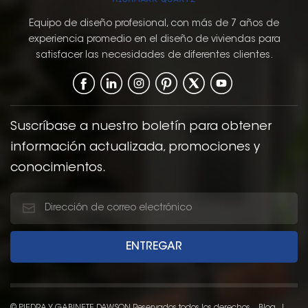
Europeo.
proporciona una
apariencia moderna
Equipo de diseño profesional, con más de 7 años de
pero atemporal que
experiencia promedio en el diseño de viviendas para
puede complementar
satisfacer las necesidades de diferentes clientes.
una amplia gama de
estilos de cocina, de lo
contemporáneo a lo
tradicional. El Estilo de
puerta shaker, con sus
Suscríbase a nuestro boletín para obtener
líneas simples y limpias
información actualizada, promociones y
y su panel empotrado,
conocimientos.
ofrece una
clásicoDiseño funcional
y funcional que mejora
la estética general del
cocina.