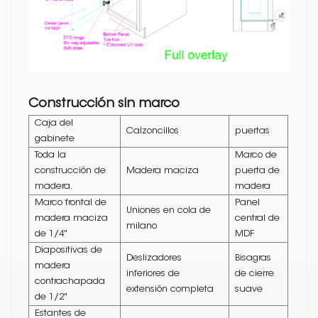
Construcción sin marco
Caja del
Calzoncillos
puertas
gabinete
Toda la
Marco de
construcción de
Madera maciza
puerta de
madera.
madera
Marco frontal de
Panel
Uniones en cola de
madera maciza
central de
milano
de 1/4"
MDF
Diapositivas de
Deslizadores
Bisagras
madera
inferiores de
de cierre
contrachapada
extensión completa
suave
de 1/2"
Estantes de