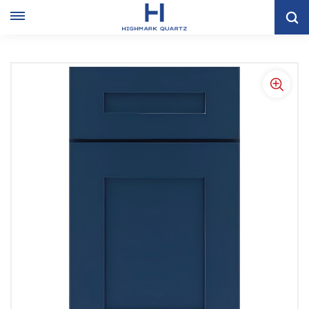
Gabinete De Almacenamiento De Cocina Con Agitador Azul
Marino De Alta Calidad