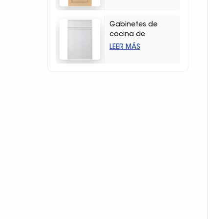
duradera con
vetas de madera
Gabinetes de
cocina de
almacenamiento
LEER MÁS
estilo coctelera
delgados y
blancos modernos