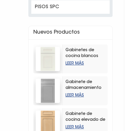
PISOS SPC
Nuevos Productos
Gabinetes de
cocina blancos
modernos con
LEER MÁS
coctelera
Gabinete de
almacenamiento
de cocina con
LEER MÁS
agitador gris claro
de alta calidad
Gabinete de
cocina elevado de
madera dura
LEER MÁS