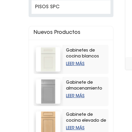
PISOS SPC
Nuevos Productos
Gabinetes de
cocina blancos
modernos con
LEER MÁS
coctelera
Gabinete de
almacenamiento
de cocina con
LEER MÁS
agitador gris claro
de alta calidad
Gabinete de
cocina elevado de
madera dura
LEER MÁS