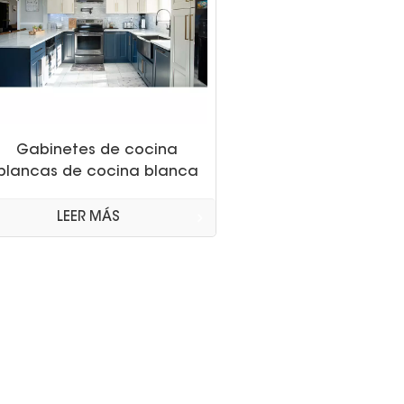
Gabinetes de cocina
blancas de cocina blanca
duradera laca popular azul
y blanca
LEER MÁS