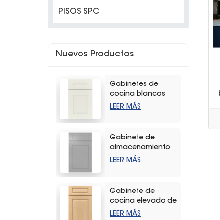
PISOS SPC
Nuevos Productos
Gabinetes de
cocina blancos
modernos con
LEER MÁS
coctelera
Gabinete de
almacenamiento
de cocina con
LEER MÁS
agitador gris claro
de alta calidad
Gabinete de
cocina elevado de
madera dura
LEER MÁS