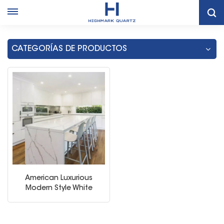
Gabinete De Losa Blanca De Almacenamiento De Cocina
Moderna
CATEGORÍAS DE PRODUCTOS
American Luxurious
Modern Style White
White High Gloss
Lacquer Gabinetes de
cocina Productos de