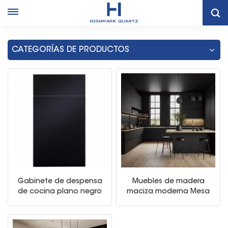
Hogar
Mueble De Cocina Negro Tailandés Moderno
CATEGORÍAS DE PRODUCTOS
Gabinete de despensa
Muebles de madera
de cocina plano negro
maciza moderna Mesa
con pintura moderna
de comedor de la isla
gabinetes de cocina de
fregadero