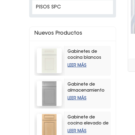
PISOS SPC
Nuevos Productos
Gabinetes de
cocina blancos
modernos con
LEER MÁS
coctelera
Gabinete de
almacenamiento
de cocina con
LEER MÁS
agitador gris claro
de alta calidad
Gabinete de
cocina elevado de
madera dura
LEER MÁS