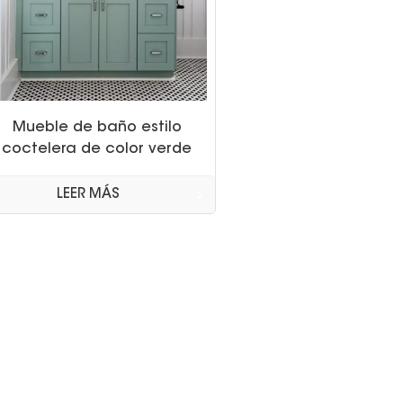
Mueble de baño estilo
coctelera de color verde
salvia con lavabo
individual
LEER MÁS