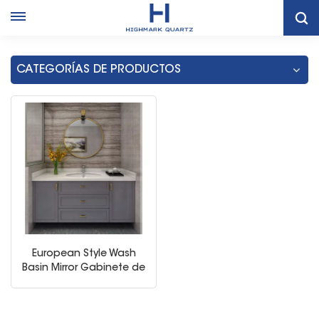
Hogar
Tocador De Doble Lavabo De Baño De Tailandia Con Espejo
CATEGORÍAS DE PRODUCTOS
European Style Wash
Basin Mirror Gabinete de
baño de madera
maciza inteligente