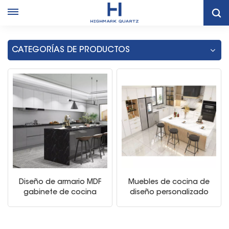
Hogar
Gabinetes De Cocina De Estilo Blanco
CATEGORÍAS DE PRODUCTOS
Diseño de armario MDF
Muebles de cocina de
gabinete de cocina
diseño personalizado
modular modular
gabinetes de cocina
modular brillante
modernos para el hogar
al por mayor