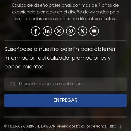
apariencia moderna
Equipo de diseño profesional, con más de 7 años de
pero atemporal que
experiencia promedio en el diseño de viviendas para
puede complementar
satisfacer las necesidades de diferentes clientes.
una amplia gama de
estilos de cocina, de lo
contemporáneo a lo
tradicional. El Estilo de
puerta shaker, con sus
Suscríbase a nuestro boletín para obtener
líneas simples y limpias
información actualizada, promociones y
y su panel empotrado,
conocimientos.
ofrece una
clásicoDiseño funcional
y funcional que mejora
la estética general del
cocina.
© PIEDRA Y GABINETE DAWSON Reservados todos los derechos .
Blog
|