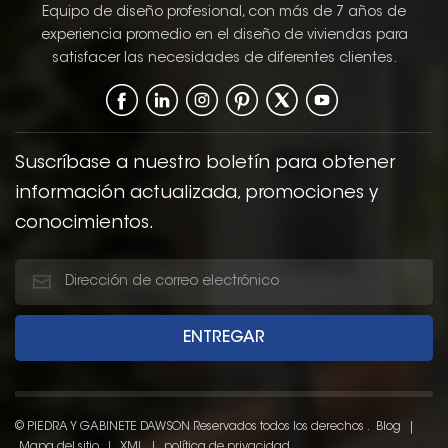
apariencia moderna
Equipo de diseño profesional, con más de 7 años de
pero atemporal que
experiencia promedio en el diseño de viviendas para
puede complementar
satisfacer las necesidades de diferentes clientes.
una amplia gama de
estilos de cocina, de lo
contemporáneo a lo
tradicional. El Estilo de
puerta shaker, con sus
Suscríbase a nuestro boletín para obtener
líneas simples y limpias
información actualizada, promociones y
y su panel empotrado,
conocimientos.
ofrece una
clásicoDiseño funcional
y funcional que mejora
la estética general del
cocina.
© PIEDRA Y GABINETE DAWSON Reservados todos los derechos .
Blog
|
Mapa del sitio
|
XML
|
política de privacidad