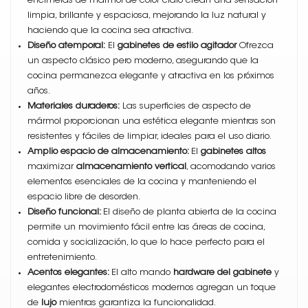
encimeras de mármol de color claro crean una sensación
limpia, brillante y espaciosa, mejorando la luz natural y
haciendo que la cocina sea atractiva.
Diseño atemporal:
El
gabinetes de estilo agitador
Ofrezca
un aspecto clásico pero moderno, asegurando que la
cocina permanezca elegante y atractiva en los próximos
años.
Materiales duraderos:
Las superficies de aspecto de
mármol proporcionan una estética elegante mientras son
resistentes y fáciles de limpiar, ideales para el uso diario.
Amplio espacio de almacenamiento:
El
gabinetes altos
maximizar
almacenamiento vertical
, acomodando varios
elementos esenciales de la cocina y manteniendo el
espacio libre de desorden.
Diseño funcional:
El diseño de planta abierta de la cocina
permite un movimiento fácil entre las áreas de cocina,
comida y socialización, lo que lo hace perfecto para el
entretenimiento.
Acentos elegantes:
El alto mando
hardware del gabinete
y
elegantes electrodomésticos modernos agregan un toque
de
lujo
mientras garantiza la funcionalidad.