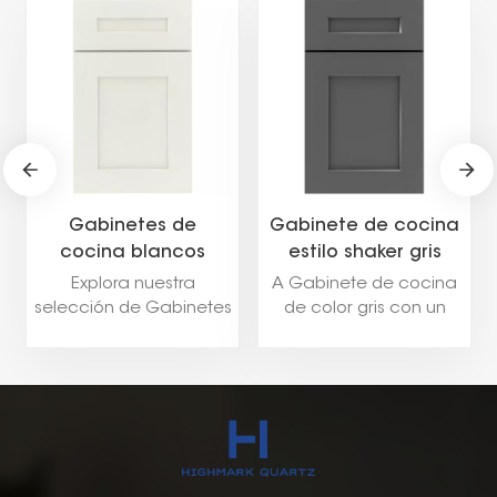
Gabinetes de
Gabinete de cocina
cocina blancos
estilo shaker gris
modernos con
oscuro moderno
Explora nuestra
A Gabinete de cocina
coctelera
americano
selección de Gabinetes
de color gris con un
de cocina blancos
Estilo de puerta
duraderos con estilo
agitadora es una
shaker incluyendo
opción versátil y
estilos populares como
elegante para un
Coctelera, Panel plano,
despensa. El suave y
Panel elevado y
neutro color gris
Europeo.
proporciona una