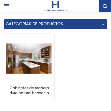
Hogar
Gabinetes De Cocina Plana De Nogal De Shaker
CATEGORÍAS DE PRODUCTOS
Gabinetes de madera
dura natural hechos a
medida estilo muebles
de muebles estilo
country set entero de