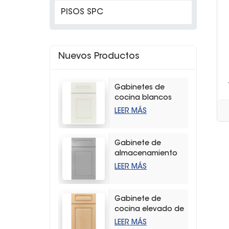
PISOS SPC
Nuevos Productos
Gabinetes de
cocina blancos
modernos con
LEER MÁS
coctelera
Gabinete de
almacenamiento
de cocina con
LEER MÁS
agitador gris claro
de alta calidad
Gabinete de
cocina elevado de
madera dura
LEER MÁS