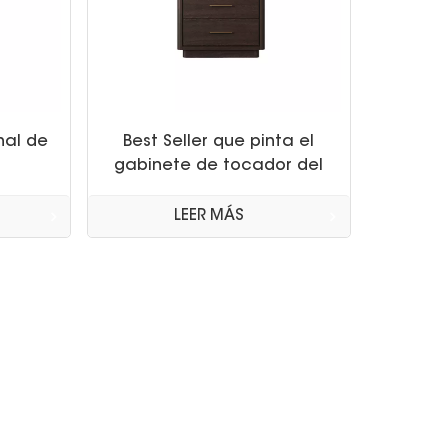
nal de
Best Seller que pinta el
gabinete de tocador del
ueble
baño de madera maciza
 de
LEER MÁS
año