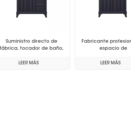
Suministro directo de
Fabricante profesio
fábrica, tocador de baño,
espacio de
gabinete de espacio de
almacenamiento, m
almacenamiento grande,
de lavabo, juego
LEER MÁS
LEER MÁS
gabinete de baño con
tocadores de b
encimera