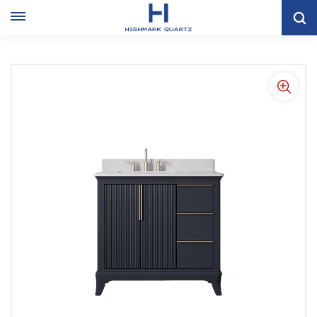
Espacio De Almacenamiento Grande, Gabinete De Baño Con
Encimera