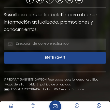
ambientes de baño
tanto clásicos como
modernos.
Suscríbase a nuestro boletín para obtener
información actualizada, promociones y
conocimientos.
© PIEDRA Y GABINETE DAWSON Reservados todos los derechos .
Blog
|
Mapa del sitio
|
XML
|
política de privacidad
IPv6 RED SOPORTADA
Links : :
W7 Ceramic Solutions