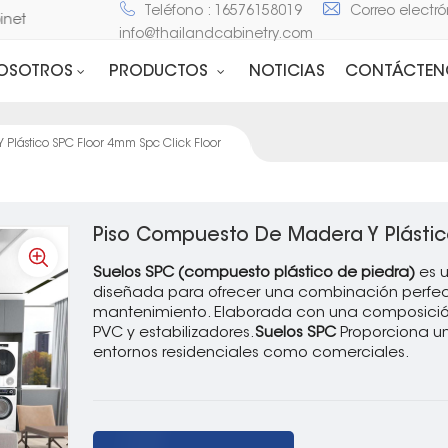
Teléfono : 16576158019
Correo electró
 Cabinet
info@thailandcabinetry.com
NOSOTROS
PRODUCTOS
NOTICIAS
CONTÁCTEN
Plástico SPC Floor 4mm Spc Click Floor
Piso Compuesto De Madera Y Plástic
Suelos SPC (compuesto plástico de piedra)
es 
diseñada para ofrecer una combinación perfecta
mantenimiento. Elaborada con una composición 
PVC y estabilizadores.
Suelos SPC
Proporciona un
entornos residenciales como comerciales.