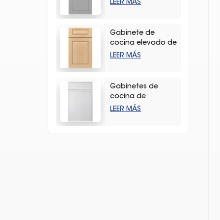
LEER MÁS
agitador gris claro
de alta calidad
Gabinete de
cocina elevado de
madera dura
LEER MÁS
duradera con
vetas de madera
Gabinetes de
cocina de
almacenamiento
LEER MÁS
estilo coctelera
delgados y
blancos modernos