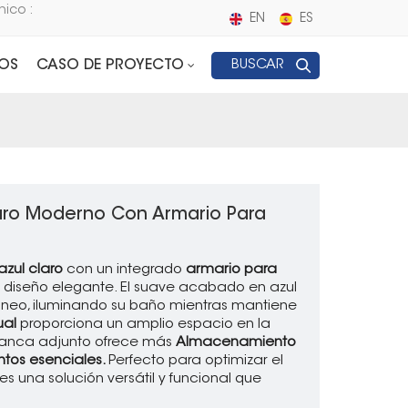
nico :
EN
ES
OS
CASO DE PROYECTO
BUSCAR
laro Moderno Con Armario Para
zul claro
con un integrado
armario para
n diseño elegante. El suave acabado en azul
neo, iluminando su baño mientras mantiene
ual
proporciona un amplio espacio en la
blanca adjunto ofrece más
Almacenamiento
entos esenciales.
Perfecto para optimizar el
 una solución versátil y funcional que