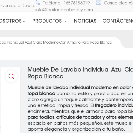
Teléfono : 16576158019
Correo electró
Bienvenido a Dawson Stone and Cabinet
info@thailandcabinetry.com
NOSOTROS
PRODUCTOS
NOTICIAS
CONTÁCTEN
bo Individual Azul Claro Moderno Con Armario Para Ropa Blanca
Mueble De Lavabo Individual Azul C
Ropa Blanca
Mueble de lavabo individual moderno en color a
ropa blanca
combina estilo y practicidad en u
claro agrega un toque calmante y contemporá
una estética limpia y fresca. El
fregadero individ
encimera, mientras que el armario para ropa 
para toallas, artículos de tocador y otros elem
espacio en baños más pequeños, este mueble es
aporta elegancia y organización a tu baño.