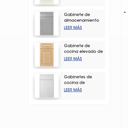
coctelera
Gabinete de
almacenamiento
de cocina con
LEER MÁS
agitador gris claro
de alta calidad
Gabinete de
cocina elevado de
madera dura
LEER MÁS
duradera con
vetas de madera
Gabinetes de
cocina de
almacenamiento
LEER MÁS
estilo coctelera
delgados y
blancos modernos