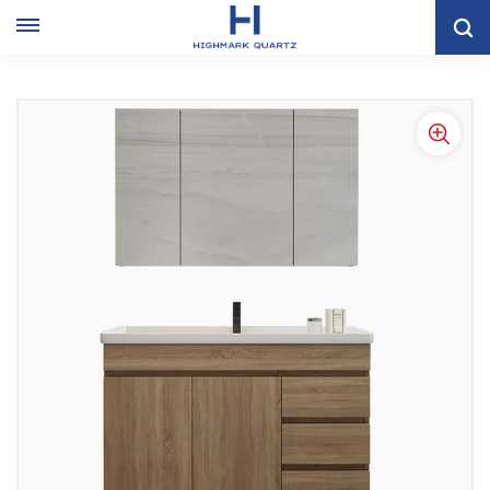
Combinación Moderna De Gabinete De Baño Con Piso De Veta
De Madera