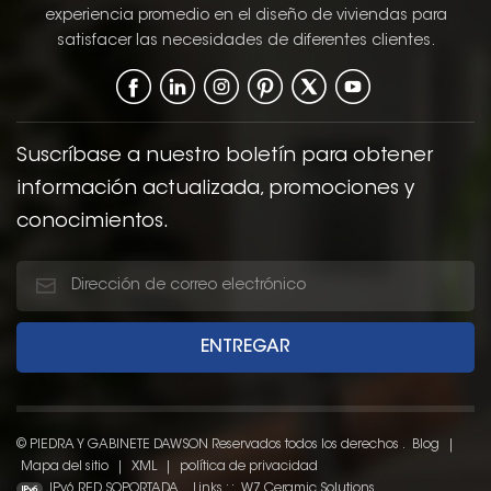
de coctelera Crea una
profundidad, ofreciendo
experiencia promedio en el diseño de viviendas para
atmósfera cálida,
una apariencia
satisfacer las necesidades de diferentes clientes.
acogedora y
sofisticada y terrosa
equilibrada en el baño.
que funciona bien en
ambientes de baño
tanto clásicos como
modernos.
Suscríbase a nuestro boletín para obtener
información actualizada, promociones y
conocimientos.
© PIEDRA Y GABINETE DAWSON Reservados todos los derechos .
Blog
|
Mapa del sitio
|
XML
|
política de privacidad
IPv6 RED SOPORTADA
Links : :
W7 Ceramic Solutions