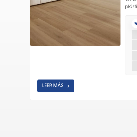
plást
LEER MÁS