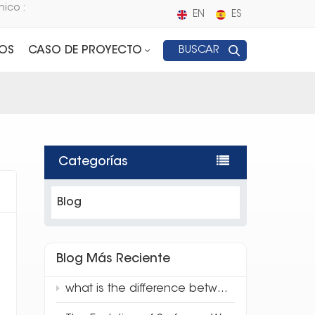
nico :
EN
ES
OS
CASO DE PROYECTO
BUSCAR
Categorías
Blog
Blog Más Reciente
what is the difference between traditional quartz and 3d full body quartz