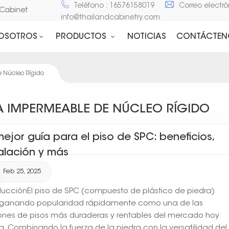
Teléfono : 16576158019
Correo electró
d Cabinet
info@thailandcabinetry.com
NOSOTROS
PRODUCTOS
NOTICIAS
CONTÁCTEN
 Núcleo Rígido
A IMPERMEABLE DE NÚCLEO RÍGIDO
mejor guía para el piso de SPC: beneficios,
talación y más
Feb 25, 2025
ducciónEl piso de SPC (compuesto de plástico de piedra)
 ganando popularidad rápidamente como una de las
ones de pisos más duraderas y rentables del mercado hoy
a. Combinando la fuerza de la piedra con la versatilidad del