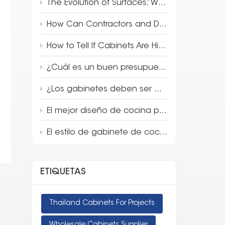
The Evolution of Surfaces: Why 3D Full-Body Quartz is Redefining Luxury Design
How Can Contractors and Developers Save Money on Kitchen Cabinets?
How to Tell If Cabinets Are High Quality
¿Cuál es un buen presupuesto para los gabinetes de cocina?
¿Los gabinetes deben ser más claros o más oscuros que las encimeras?
El mejor diseño de cocina para tu apartamento
El estilo de gabinete de cocina más popular en 2025
ETIQUETAS
Thailand Cabinets For Projects
Wholesale Cabinets Supplier