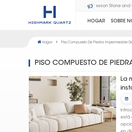
Bienvenido a Dawson Stone an
HOGAR
SOBRE 
Hogar
Piso Compuesto De Piedra Impermeable De
PISO COMPUESTO DE PIEDR
La 
ins
Intro
está
opci
en dí