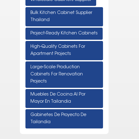
Bulk Kitchen Cabinet Supplier
Thailand
Project-Ready Kitchen Cabinets
High-Quality Cabinets For
Apartment Projects
Large-Scale Production
Cabinets For Renovation
Projects
Muebles De Cocina Al Por
Mayor En Tailandia
Gabinetes De Proyecto De
Tailandia