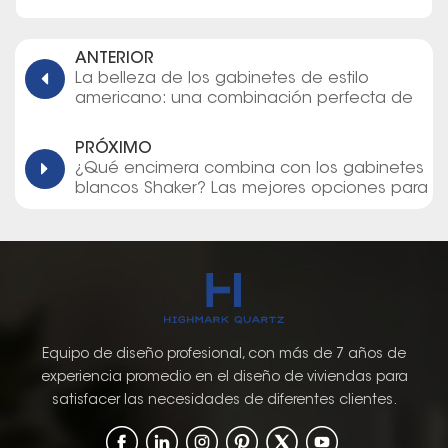
ANTERIOR
La belleza de los gabinetes de estilo
americano: una combinación perfecta de
elegancia y función
PRÓXIMO
¿Qué encimera combina con los gabinetes
blancos Shaker? Las mejores opciones para
un estilo atemporal
Equipo de diseño profesional, con más de 7 años de
experiencia promedio en el diseño de viviendas para
satisfacer las necesidades de diferentes clientes.